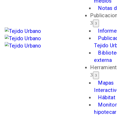
medios
Notas d
Publicacio
Informe
Publica
Tejido Ur
Bibliot
externa
Herramient
Mapas
Interacti
Hábitat
Monitor
hipotecar