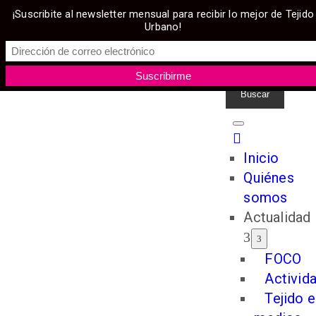
¡Suscribite al newsletter mensual para recibir lo mejor de Tejido
Urbano!
Inicio
Quiénes
somos
Actualidad
FOCO
Activid
Tejido e